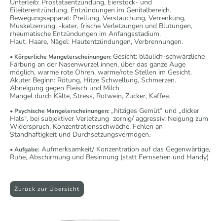
Unterleib: Prostataentzündung, Eierstock- und
Eileiterentzündung, Entzündungen im Genitalbereich.
Bewegungsapparat: Prellung, Verstauchung, Verrenkung,
Muskelzerrung, -kater, frische Verletzungen und Blutungen,
rheumatische Entzündungen im Anfangsstadium.
Haut, Haare, Nägel: Hautentzündungen, Verbrennungen.
Gesicht: bläulich-schwärzliche
• Körperliche Mangelerscheinungen:
Färbung an der Nasenwurzel innen, über das ganze Auge
möglich, warme rote Ohren, warme/rote Stellen im Gesicht.
Akuter Beginn: Rötung, Hitze Schwellung, Schmerzen.
Abneigung gegen Fleisch und Milch.
Mangel durch Kälte, Stress, Rotwein, Zucker, Kaffee.
„hitziges Gemüt“ und „dicker
• Psychische Mangelerscheinungen:
Hals“, bei subjektiver Verletzung zornig/ aggressiv, Neigung zum
Widerspruch. Konzentrationsschwäche, Fehlen an
Standhaftigkeit und Durchsetzungsvermögen.
Aufmerksamkeit/ Konzentration auf das Gegenwärtige,
• Aufgabe:
Ruhe, Abschirmung und Besinnung (statt Fernsehen und Handy)
Zurück zur Übersicht